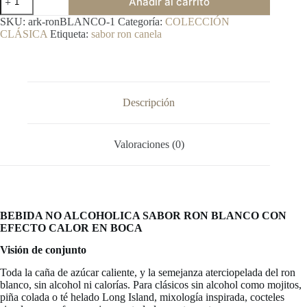
Añadir al carrito
SIN
ALCOHOL
SKU:
ark-ronBLANCO-1
Categoría:
COLECCIÓN
SABOR
CLÁSICA
Etiqueta:
sabor ron canela
RON
BLANCO
CON
EFECTO
CALOR
EN
Descripción
BOCA
/
1
Valoraciones (0)
Litro
cantidad
BEBIDA
NO ALCOHOLICA SABOR RON BLANCO CON
EFECTO CALOR EN BOCA
Visión de conjunto
Toda la caña de azúcar caliente, y la semejanza aterciopelada del ron
blanco, sin alcohol ni calorías. Para clásicos sin alcohol como mojitos,
piña colada o té helado Long Island, mixología inspirada, cocteles