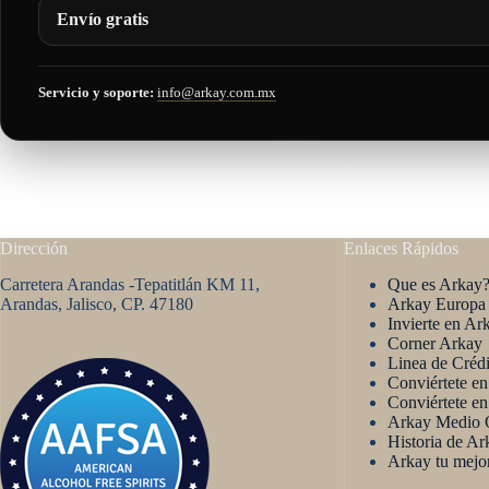
Envío gratis
Servicio y soporte:
info@arkay.com.mx
Dirección
Enlaces Rápidos
Carretera Arandas -Tepatitlán KM 11,
Que es Arkay
Arandas, Jalisco, CP. 47180
Arkay Europa
Invierte en Ar
Corner Arkay
Linea de Créd
Conviértete e
Conviértete en
Arkay Medio O
Historia de Ar
Arkay tu mejo