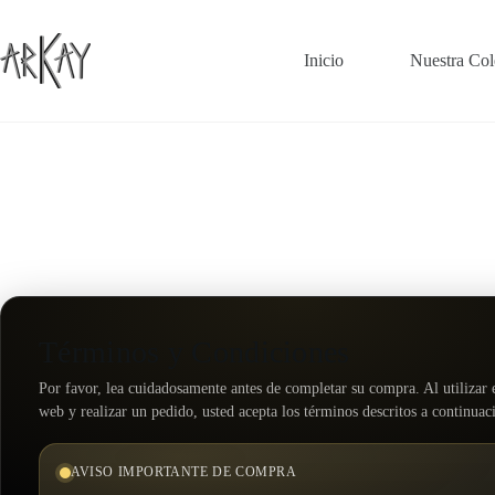
Saltar
al
contenido
Inicio
Nuestra Col
Términos y Condiciones
Por favor, lea cuidadosamente antes de completar su compra. Al utilizar e
web y realizar un pedido, usted acepta los términos descritos a continuac
AVISO IMPORTANTE DE COMPRA