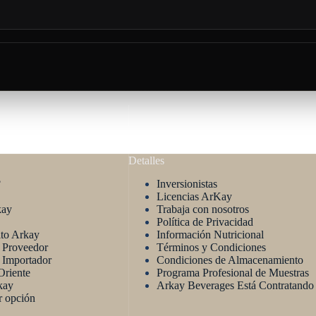
Detalles
?
Inversionistas
Licencias ArKay
kay
Trabaja con nosotros
Política de Privacidad
ito Arkay
Información Nutricional
n Proveedor
Términos y Condiciones
 Importador
Condiciones de Almacenamiento
riente
Programa Profesional de Muestras
kay
Arkay Beverages Está Contratando
r opción