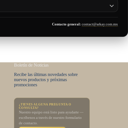
Contacto general:
contact@arkay.com.mx
Boletín de Noticias
Recibe las últimas novedades sobre
nuevos productos y próximas
promociones
¿TIENES ALGUNA PREGUNTA O
CONSULTA?
Nuestro equipo está listo para ayudarte —
escríbenos a través de nuestro formulario
de contacto.