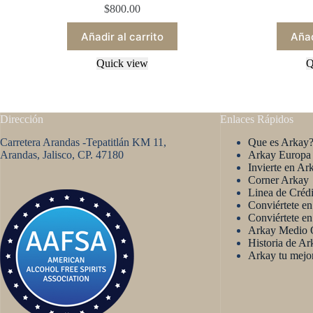
$
800.00
Añadir al carrito
Añad
Quick view
Q
Dirección
Enlaces Rápidos
Carretera Arandas -Tepatitlán KM 11,
Que es Arkay
Arandas, Jalisco, CP. 47180
Arkay Europa
Invierte en Ar
Corner Arkay
Linea de Créd
Conviértete e
Conviértete en
Arkay Medio O
Historia de Ar
Arkay tu mejo