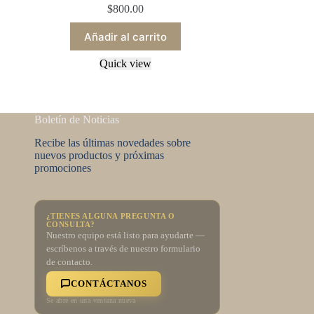
$
800.00
Añadir al carrito
Quick view
Boletín de Noticias
Recibe las últimas novedades sobre
nuevos productos y próximas
promociones
¿TIENES ALGUNA PREGUNTA O
CONSULTA?
Nuestro equipo está listo para ayudarte —
escríbenos a través de nuestro formulario
de contacto.
CONTÁCTANOS
Se abre en una ventana nueva