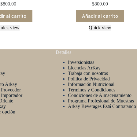
$
800.00
$
800.00
ir al carrito
Añadir al carrito
uick view
Quick view
Detalles
?
Inversionistas
Licencias ArKay
kay
Trabaja con nosotros
Política de Privacidad
ito Arkay
Información Nutricional
n Proveedor
Términos y Condiciones
 Importador
Condiciones de Almacenamiento
riente
Programa Profesional de Muestras
kay
Arkay Beverages Está Contratando
r opción