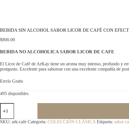
BEBIDA SIN ALCOHOL SABOR LICOR DE CAFÉ CON EFECTO 
$
800.00
BEBIDA NO ALCOHOLICA SABOR LICOR DE CAFE
El Licor de Café de ArKay tiene un aroma muy intenso, profundo y envol
postgusto. Excelente para saborear con una excelente compañía de post
Envío Gratis
495 disponibles
BEBIDA
SIN
ALCOHOL
SABOR
SKU:
ark-cafe
Categoría:
COLECCIÓN CLÁSICA
Etiqueta:
sabor ca
LICOR