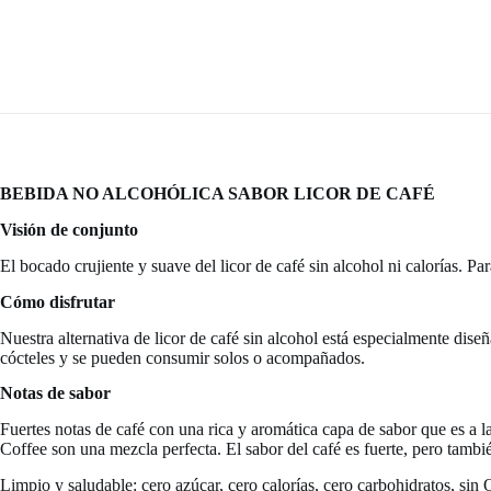
DE
CAFÉ
CON
EFECTO
DE
CALOR
EN
BOCA
/
1
Litro
BEBIDA
NO ALCOHÓLICA SABOR LICOR DE CAFÉ
cantidad
Visión de conjunto
El bocado crujiente y suave del licor de café sin alcohol ni calorías. 
Cómo disfrutar
Nuestra alternativa de licor de café sin alcohol está especialmente dis
cócteles y se pueden consumir solos o acompañados.
Notas de sabor
Fuertes notas de café con una rica y aromática capa de sabor que es a l
Coffee son una mezcla perfecta. El sabor del café es fuerte, pero tamb
Limpio y saludable: cero azúcar, cero calorías, cero carbohidratos, sin