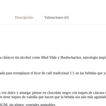
Descripción
Valoraciones (0)
Para clásicos sin alcohol como Mud Slide y Bushwhacker, mixología inspi
eñada para reemplazar el licor de café tradicional 1:1 en las bebidas qu
a vez dulce y amarga: piense en chocolate negro con toques de cáscara d
ién tiene toques de vainilla que hacen que la bebida sea aún más agrada
 OGM, sin gluten, vegetales amigables.