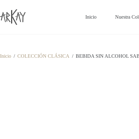
Saltar
al
contenido
Inicio
Nuestra Col
Inicio
/
COLECCIÓN CLÁSICA
/
BEBIDA SIN ALCOHOL SAB